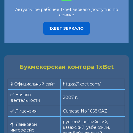
Актуальное рабочее 1xbet зеркало доступно по
ссылке
1XBET ЗЕРКАЛО
Букмекерская контора 1xBet
🌐 Официальный сайт
https://1xbet.com/
✅ Начало
2007 г.
деятельности
✅ Лицензия
Curacao No 1668/JAZ
русский, английский,
🌎 Языковой
казахский, узбекский,
интерфейс