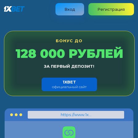
Вход
Регистрация
БОНУС ДО
128 000 РУБЛЕЙ
ЗА ПЕРВЫЙ ДЕПОЗИТ!
1XBET
официальный сайт
https://www.1xbet.com/